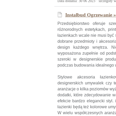
Data dodania: 30 06 2023 ·
szczegóły w
Instalbud Ogrzewanie »
Przedsiębiorstwo oferuje sz
różnorodnych estetykach, pri
łazienkach wcale nie musi być
dobrane przedmioty i akcesori
design każdego wnętrza. N
wyposażona zupełnie od podst
szeroki w designerskie prod
podczas budowania idealnego 
Stylowe akcesoria łazien
designerskich umywalek czy t
aranżacje o kilka poziomów wyż
dodatki, które zdecydowanie w
efekcie bardzo elegancki styl
łazienki będą też kolorowe um
W wielu współczesnych aranż