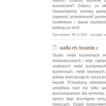
salonu? Szukasz wysokiej ja
wzornictwie? Zobacz, co o
Gwarantujemy szeroką gamę
zapewnić przestronność pomies
komfortowo i dawał możliwoś
katalog już dziś!
Data dodania: 09 12 2022 ·
szczegóły w
szafki rtv Szczecin »
Studio mebli kuchennych 
doświadczonych i więc najle
urokliwych mebli kuchennyc
kuchennych, mebli biurowych,
pokoju dziecięcego to nasza pr
kwestii. POsiadamy wieloletn
umożliwia nam nie tylko sp
poszanowaniem dla terminów, 
oprócz tego przystępne ceny
miejscach. Dzięki doskonałem