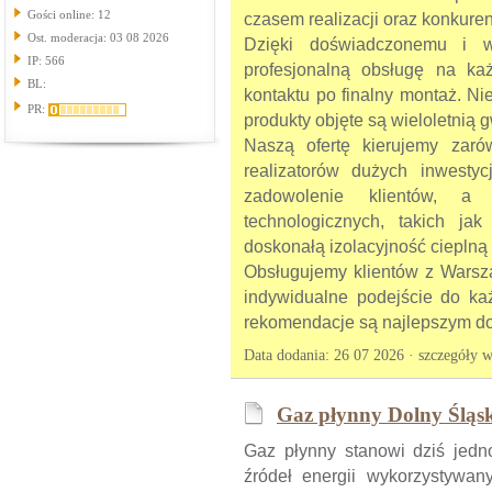
Gości online: 12
czasem realizacji oraz konkure
Ost. moderacja: 03 08 2026
Dzięki doświadczonemu i w
IP: 566
profesjonalną obsługę na k
BL:
kontaktu po finalny montaż. N
PR:
produkty objęte są wieloletnią 
Naszą ofertę kierujemy zaró
realizatorów dużych inwestycj
zadowolenie klientów, a 
technologicznych, takich jak
doskonałą izolacyjność cieplną 
Obsługujemy klientów z Warsza
indywidualne podejście do każ
rekomendacje są najlepszym d
Data dodania: 26 07 2026 ·
szczegóły w
Gaz płynny Dolny Śląsk,
Gaz płynny stanowi dziś jedno
źródeł energii wykorzystywa