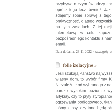
przybywa o czym świadczy choc
oprócz tego lecz również. Jak
zdajemy sobie sprawę z tego j
praktyczność, dlatego wszystk
na tych zasadach. Z tej rac
internetową w celu zapoz
bezpośredniego kontaktu z nam
email.
Data dodania: 28 11 2022 ·
szczegóły w
folie izolacyjne »
Jeśli szukają Państwo najwyższ
własny dom, to wybór firmy Ko
Niezależnie od wybranego z nasz
bardzo wysokim poziomie wyk
artykuły, czy to płyty styropian
ogrzewania podłogowego, tkanin
taśmy klipsy, czy inne będą słu