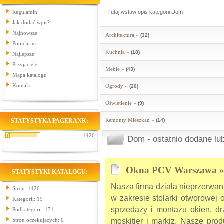
Regulamin
Tutaj wstaw opis kategorii Dom
Jak dodać wpis?
Najnowsze
Architektura »
(32)
Popularne
Kuchnia »
(18)
Najlepsze
Przyjaciele
Meble »
(43)
Mapa katalogu
Kontakt
Ogrody »
(20)
Oświetlenie »
(9)
Remonty Mieszkań »
STATYSTYKA PAGERANK:
(14)
1426
Dom - ostatnio dodane lu
Okna PCV Warszawa 
STATYSTYKI KATALOGU:
Nasza firma działa nieprzerwan
Stron: 1426
w zakresie stolarki otworowej 
Kategorii: 19
sprzedaży i montażu okien, drz
Podkategorii: 171
Stron oczekujących: 0
moskitier i markiz. Nasze prod