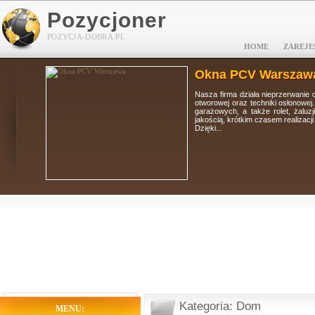
Pozycjoner
POZYCJA-DOBRA.PL
HOME
ZAREJE
Okna PCV Warszaw
tolarki
Nasza firma działa nieprzerwanie 
i, bram
otworowej oraz techniki osłonowej
 wysoką
garażowych, a także rolet, żaluz
jakością, krótkim czasem realizacj
Dzięki...
Kategoria: Dom
MENU: