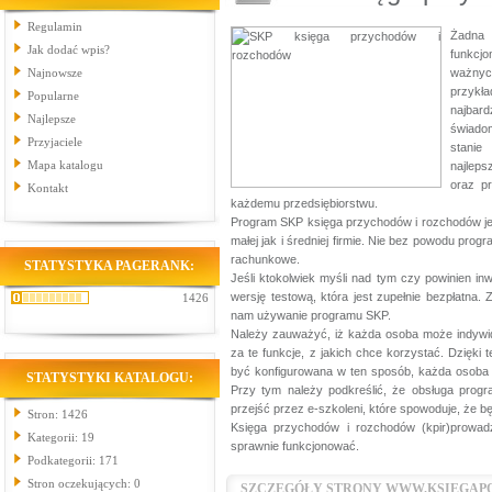
Regulamin
Żadna 
Jak dodać wpis?
funkcj
Najnowsze
ważnych
przykła
Popularne
najbard
Najlepsze
świadom
Przyjaciele
stanie
Mapa katalogu
najleps
oraz p
Kontakt
każdemu przedsiębiorstwu.
Program SKP księga przychodów i rozchodów jes
małej jak i średniej firmie. Nie bez powodu pro
rachunkowe.
STATYSTYKA PAGERANK:
Jeśli ktokolwiek myśli nad tym czy powinien i
wersję testową, która jest zupełnie bezpłatna
1426
nam używanie programu SKP.
Należy zauważyć, iż każda osoba może indywid
za te funkcje, z jakich chce korzystać. Dzięk
być konfigurowana w ten sposób, każda osoba k
STATYSTYKI KATALOGU:
Przy tym należy podkreślić, że obsługa prog
przejść przez e-szkoleni, które spowoduje, że bę
Stron: 1426
Księga przychodów i rozchodów (kpir)prowa
Kategorii: 19
sprawnie funkcjonować.
Podkategorii: 171
Stron oczekujących: 0
SZCZEGÓŁY STRONY WWW.KSIEGAP