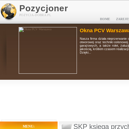
Pozycjoner
POZYCJA-DOBRA.PL
HOME
ZAREJE
Okna PCV Warszaw
tolarki
Nasza firma działa nieprzerwanie 
i, bram
otworowej oraz techniki osłonowej
 wysoką
garażowych, a także rolet, żaluz
jakością, krótkim czasem realizacj
Dzięki...
SKP księga przyc
MENU: