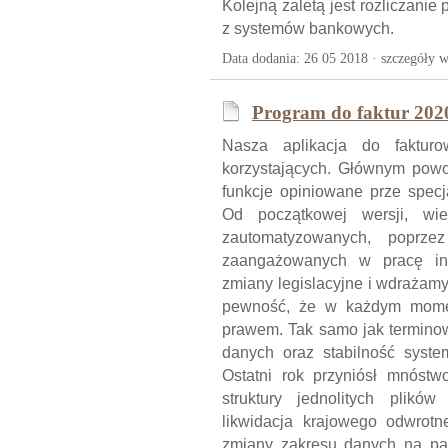
Kolejną zaletą jest rozliczanie
z systemów bankowych.
Data dodania: 26 05 2018 ·
szczegóły w
Program do faktur 202
Nasza aplikacja do fakturo
korzystających. Głównym powo
funkcje opiniowane prze specj
Od początkowej wersji, wie
zautomatyzowanych, poprze
zaangażowanych w pracę inf
zmiany legislacyjne i wdrażamy
pewność, że w każdym momen
prawem. Tak samo jak terminow
danych oraz stabilność syste
Ostatni rok przyniósł mnóstw
struktury jednolitych plikó
likwidacja krajowego odwrotn
zmiany zakresu danych na par