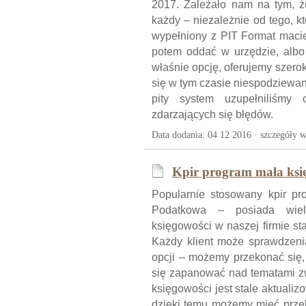
2017. Zależało nam na tym, ż
każdy – niezależnie od tego, 
wypełniony z PIT Format macie
potem oddać w urzędzie, albo 
właśnie opcję, oferujemy szerok
się w tym czasie niespodziewan
pity system uzupełniliśmy
zdarzających się błędów.
Data dodania: 04 12 2016 ·
szczegóły w
Kpir program mała ksi
Popularnie stosowany kpir p
Podatkowa – posiada wiel
księgowości w naszej firmie s
Każdy klient może sprawdzenia
opcji – możemy przekonać się,
się zapanować nad tematami z
księgowości jest stale aktualiz
dzięki temu możemy mieć przek