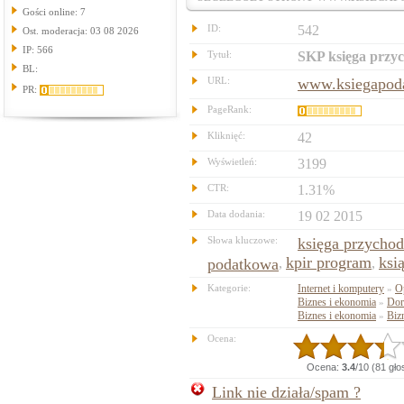
Gości online: 7
ID:
542
Ost. moderacja: 03 08 2026
IP: 566
Tytuł:
SKP księga przy
BL:
URL:
www.ksiegapod
PR:
PageRank:
Kliknięć:
42
Wyświetleń:
3199
CTR:
1.31%
Data dodania:
19 02 2015
Słowa kluczowe:
księga przycho
kpir program
ksi
podatkowa
,
,
Kategorie:
Internet i komputery
O
»
Biznes i ekonomia
Dor
»
Biznes i ekonomia
Biz
»
Ocena:
Ocena:
3.4
/10 (81 gł
Link nie działa/spam ?