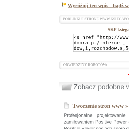
Wyróżnij ten wpis - bądź w
PODLINKUJ STRONĘ WWW.KSIEGAPO
SKP księg
ODWIEDZINY ROBOTÓW:
Zobacz podobne wp
Tworzenie stron www »
Profesjonalne projektowanie
zamiłowaniem Positive Power o
Positive Power posiada spore 