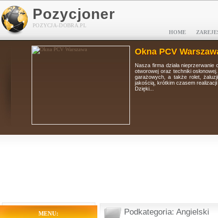
Pozycjoner
POZYCJA-DOBRA.PL
HOME
ZAREJE
Okna PCV Warszaw
tolarki
Nasza firma działa nieprzerwanie 
i, bram
otworowej oraz techniki osłonowej
 wysoką
garażowych, a także rolet, żaluz
jakością, krótkim czasem realizacj
Dzięki...
Podkategoria: Angielski
MENU: