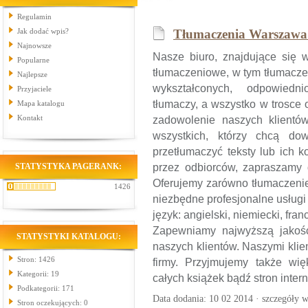
Regulamin
Jak dodać wpis?
Tłumaczenia Warszawa
Najnowsze
Nasze biuro, znajdujące się 
Popularne
tłumaczeniowe, w tym tłumacze
Najlepsze
wykształconych, odpowiedn
Przyjaciele
tłumaczy, a wszystko w trosce 
Mapa katalogu
Kontakt
zadowolenie naszych klientó
wszystkich, którzy chcą do
przetłumaczyć teksty lub ich k
STATYSTYKA PAGERANK:
przez odbiorców, zapraszamy 
Oferujemy zarówno tłumaczenie 
1426
niezbędne profesjonalne usług
język: angielski, niemiecki, fran
Zapewniamy najwyższą jakość
STATYSTYKI KATALOGU:
naszych klientów. Naszymi kli
Stron: 1426
firmy. Przyjmujemy także wi
Kategorii: 19
całych książek bądź stron inter
Podkategorii: 171
Data dodania: 10 02 2014 ·
szczegóły w
Stron oczekujących: 0