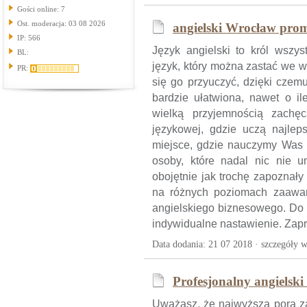
Gości online: 7
Ost. moderacja: 03 08 2026
angielski Wrocław prom
IP: 566
Język angielski to król wszys
BL:
język, który można zastać we 
PR:
się go przyuczyć, dzięki czem
bardzie ułatwiona, nawet o il
wielką przyjemnością zachę
językowej, gdzie uczą najleps
miejsce, gdzie nauczymy Was 
osoby, które nadal nic nie um
obojętnie jak trochę zapoznał
na różnych poziomach zaawan
angielskiego biznesowego. Do 
indywidualne nastawienie. Zapr
Data dodania: 21 07 2018 ·
szczegóły w
Profesjonalny angielsk
Uważasz, że najwyższa pora za