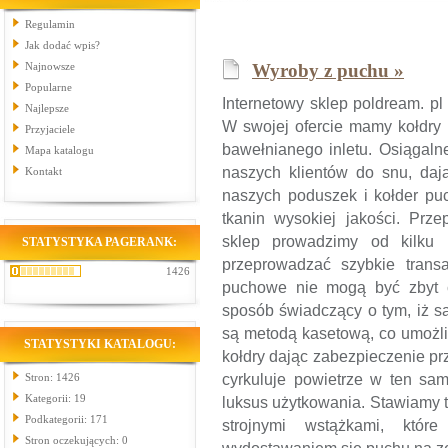
Regulamin
Jak dodać wpis?
Najnowsze
Wyroby z puchu »
Popularne
Internetowy sklep poldream. p
Najlepsze
W swojej ofercie mamy kołdry
Przyjaciele
bawełnianego inletu. Osiągalne
Mapa katalogu
naszych klientów do snu, dają
Kontakt
naszych poduszek i kołder pu
tkanin wysokiej jakości. Prz
sklep prowadzimy od kilku 
STATYSTYKA PAGERANK:
przeprowadzać szybkie trans
1426
puchowe nie mogą być zbyt c
sposób świadczący o tym, iż s
są metodą kasetową, co umożli
STATYSTYKI KATALOGU:
kołdry dając zabezpieczenie pr
Stron: 1426
cyrkuluje powietrze w ten sam
Kategorii: 19
luksus użytkowania. Stawiamy 
Podkategorii: 171
strojnymi wstążkami, któ
Stron oczekujących: 0