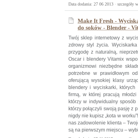
Data dodania: 27 06 2013 ·
szczegóły w
Make It Fresh - Wycisk
do soków - Blender - Vi
Twój sklep internetowy z wyci
zdrowy styl życia. Wyciskark
przygodę z naturalną, nieprze
Oscar i blendery Vitamix wspo
organizmowi niezbędne składn
potrzebne w prawidłowym odż
oferującą wysokiej klasy urzą
blendery i wyciskarki, któryc
firmą, w której pracują młodzi
którzy w indywidualny sposób
którzy połączyli swoją pasję z 
nigdy nie kupisz „kota w worku”
nas zadowolenie klienta – Twoj
są na pierwszym miejscu – wyb