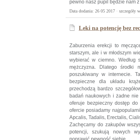
pewno nasz pupil będzie nam z
Data dodania: 26 05 2017 ·
szczegóły w
Leki na potencję bez re
Zaburzenia erekcji to męcząc
starszym, ale i w młodszym wi
wybierać w ciemno. Według st
mężczyzna. Dlatego środki n
poszukiwany w internecie. Ta
bezpieczne dla układu krąż
przechodzą bardzo szczegóło
badań naukowych i żadne nie p
oferuje bezpieczny dostęp do 
ofercie posiadamy najpopularni
Apcalis, Tadalis, Erectalis, Ciali
Zachęcamy do zakupów wszystk
potencji, szukują nowych w
poprawić pewność siebie.