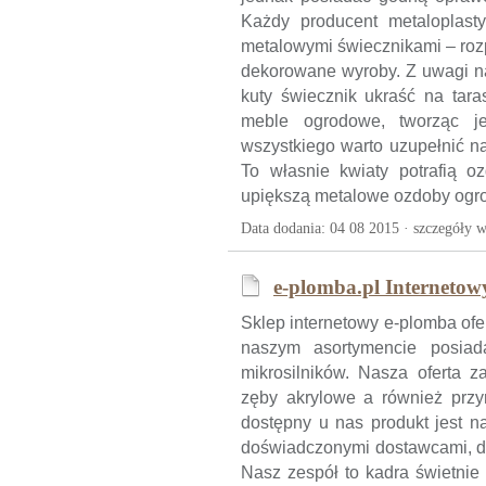
Każdy producent metaloplast
metalowymi świecznikami – rozp
dekorowane wyroby. Z uwagi na c
kuty świecznik ukraść na tara
meble ogrodowe, tworząc je
wszystkiego warto uzupełnić na
To własnie kwiaty potrafią o
upiększą metalowe ozdoby og
Data dodania: 04 08 2015 ·
szczegóły w
e-plomba.pl Internetow
Sklep internetowy e-plomba ofer
naszym asortymencie posiad
mikrosilników. Nasza oferta z
zęby akrylowe a również przyrz
dostępny u nas produkt jest n
doświadczonymi dostawcami, dl
Nasz zespół to kadra świetni