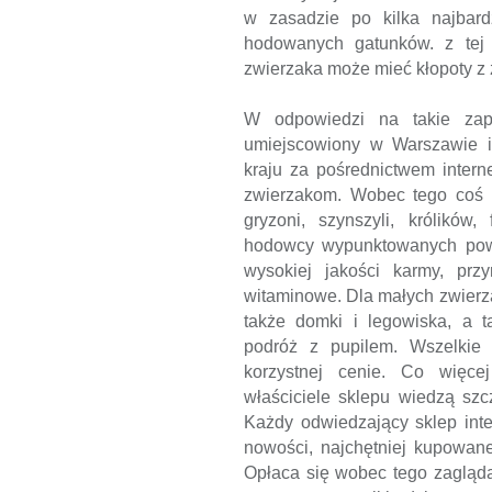
w zasadzie po kilka najbardz
hodowanych gatunków. z tej
zwierzaka może mieć kłopoty z 
W odpowiedzi na takie zapo
umiejscowiony w Warszawie i
kraju za pośrednictwem inter
zwierzakom. Wobec tego coś dl
gryzoni, szynszyli, królików,
hodowcy wypunktowanych powy
wysokiej jakości karmy, prz
witaminowe. Dla małych zwierz
także domki i legowiska, a t
podróż z pupilem. Wszelkie 
korzystnej cenie. Co więce
właściciele sklepu wiedzą szc
Każdy odwiedzający sklep int
nowości, najchętniej kupowane
Opłaca się wobec tego zagląda