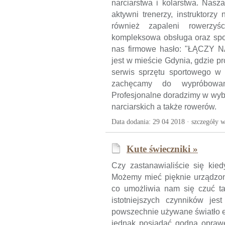
narciarstwa i kolarstwa. Nasz
aktywni trenerzy, instruktorzy
również zapaleni rowerzyśc
kompleksowa obsługa oraz spor
nas firmowe hasło: "ŁĄCZY NA
jest w mieście Gdynia, gdzie p
serwis sprzętu sportowego w d
zachęcamy do wypróbowani
Profesjonalne doradzimy w wybo
narciarskich a także rowerów.
Data dodania: 29 04 2018 ·
szczegóły w
Kute świeczniki »
Czy zastanawialiście się kie
Możemy mieć pięknie urządzon
co umożliwia nam się czuć t
istotniejszych czynników jes
powszechnie używane światło e
jednak posiadać godną oprawę 