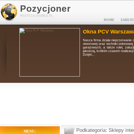
Pozycjoner
POZYCJA-DOBRA.PL
HOME
ZAREJE
Okna PCV Warszaw
tolarki
Nasza firma działa nieprzerwanie 
i, bram
otworowej oraz techniki osłonowej
 wysoką
garażowych, a także rolet, żaluz
jakością, krótkim czasem realizacj
Dzięki...
Podkategoria: Sklepy int
MENU: