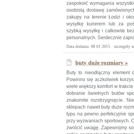
zaspokoić wymagania wszystkic
osobistą dostawę zamówionyc
zakupy na terenie Łodzi i oko
wysyłkę kurierem lub za poś
szybką wysyłkę i całkowite be
personalnych. Serdecznie zapr
Data dodania: 08 01 2015 ·
szczegóły w
buty duże rozmiary »
Buty to nieodłączny element o
Powinno się aczkolwiek korzys
wiele większy komfort w trakci
dobranie świetnych butów sp
znakomite rozstrzygnięcie. N
sklepach nawet buty duże rozmi
typu na pewno perfekcyjnie sp
przy wyzwaniach sportowych. Od
zwrócić uwagę. Zapewnijmy sob