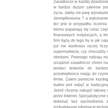
Zasadniczo w każdej dziedzinie
w bardzo dużym zakresie pra
życia. Jakby nie parę wynalaz
skomplikowana ? a wykonanie
też jest w przypadku liczenia
bilonu pojawiają się coraz czę
finansowych instytucjach, a tr
firm dążą do tego by w jak naj
już nie wyobraża raczej lic
supermarkecie, czy chociażby 
obrotami. Pewnego rodzaju ma
urządzeń zasadniczo chroni na
postaci testerów do bankn
przedsiębiorca mając do czyn
firmie. Zatem pomocne każdeg
trudno jest nabyć w tradycyjn
Jeżeli chcemy zakupić takowy 
przez Internet. Specjalistyczne
dokonać bez wychodzenia z
rozbudowane informacje techni