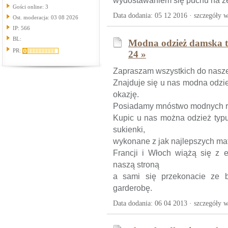
wydostawaniem się puchu na z
Gości online: 3
Data dodania: 05 12 2016 ·
szczegóły w
Ost. moderacja: 03 08 2026
IP: 566
BL:
Modna odzież damska t
PR:
24 »
Zapraszam wszystkich do nasze
Znajduje się u nas modna odzi
okazję.
Posiadamy mnóstwo modnych rz
Kupic u nas można odzież typu 
sukienki,
wykonane z jak najlepszych ma
Francji i Włoch wiążą się z 
naszą stroną
a sami się przekonacie ze 
garderobę.
Data dodania: 06 04 2013 ·
szczegóły w