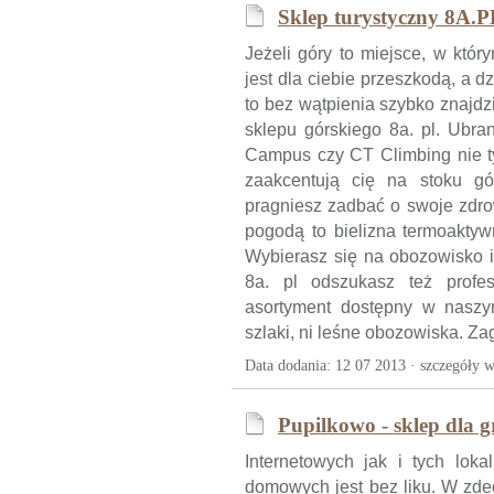
Sklep turystyczny 8A.P
Jeżeli góry to miejsce, w któr
jest dla ciebie przeszkodą, a 
to bez wątpienia szybko znajdz
sklepu górskiego 8a. pl. Ubran
Campus czy CT Climbing nie ty
zaakcentują cię na stoku gór
pragniesz zadbać o swoje zdro
pogodą to bielizna termoaktyw
Wybierasz się na obozowisko i
8a. pl odszukasz też profes
asortyment dostępny w naszym
szlaki, ni leśne obozowiska. Z
Data dodania: 12 07 2013 ·
szczegóły w
Pupilkowo - sklep dla g
Internetowych jak i tych lok
domowych jest bez liku. W zde