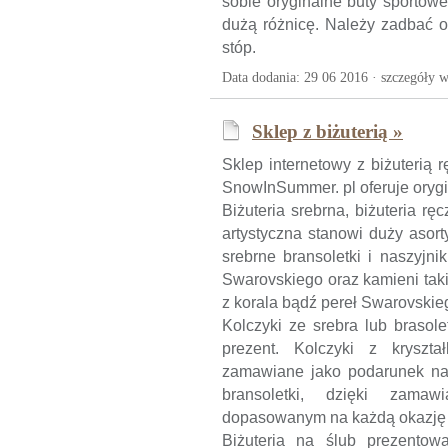
sobie oryginalne buty sportow
dużą różnicę. Należy zadbać o
stóp.
Data dodania: 29 06 2016 ·
szczegóły w
Sklep z biżuterią »
Sklep internetowy z biżuterią r
SnowInSummer. pl oferuje orygin
Biżuteria srebrna, biżuteria ręc
artystyczna stanowi duży asort
srebrne bransoletki i naszyjni
Swarovskiego oraz kamieni takic
z korala bądź pereł Swarovskie
Kolczyki ze srebra lub braso
prezent. Kolczyki z kryszt
zamawiane jako podarunek na
bransoletki, dzięki zama
dopasowanym na każdą okazję
Biżuteria na ślub prezentow