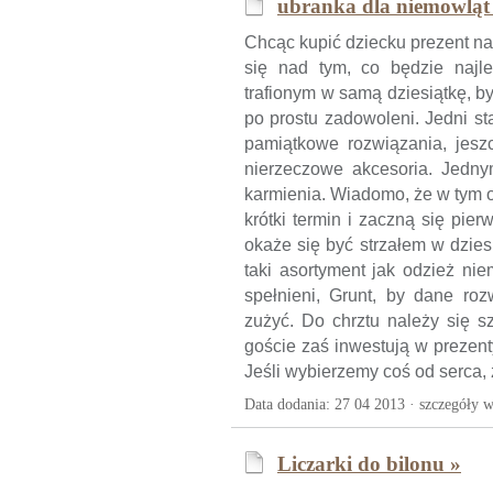
ubranka dla niemowląt
Chcąc kupić dziecku prezent na
się nad tym, co będzie najl
trafionym w samą dziesiątkę, b
po prostu zadowoleni. Jedni st
pamiątkowe rozwiązania, jeszc
nierzeczowe akcesoria. Jedny
karmienia. Wiadomo, że w tym ok
krótki termin i zaczną się pier
okaże się być strzałem w dzies
taki asortyment jak odzież ni
spełnieni, Grunt, by dane ro
zużyć. Do chrztu należy się s
goście zaś inwestują w prezent
Jeśli wybierzemy coś od serca, 
Data dodania: 27 04 2013 ·
szczegóły w
Liczarki do bilonu »