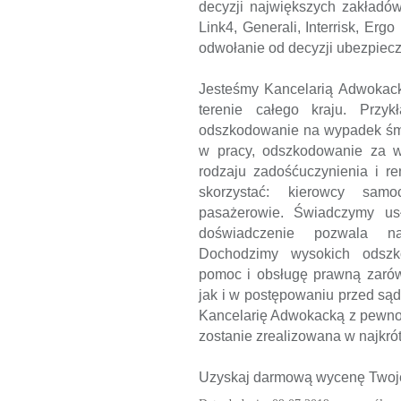
decyzji największych zakładów
Link4, Generali, Interrisk, Erg
odwołanie od decyzji ubezpiecz
Jesteśmy Kancelarią Adwokack
terenie całego kraju. Przyk
odszkodowanie na wypadek śmi
w pracy, odszkodowanie za w
rodzaju zadośćuczynienia i r
skorzystać: kierowcy samoc
pasażerowie. Świadczymy usł
doświadczenie pozwala n
Dochodzimy wysokich odszk
pomoc i obsługę prawną zarów
jak i w postępowaniu przed są
Kancelarię Adwokacką z pewnoś
zostanie zrealizowana w najkró
Uzyskaj darmową wycenę Twoje