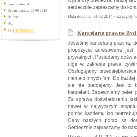
wystarczy odwiedzić naszą str
Gości online: 4
serdecznie zapraszamy do kont
Ost. moderacja: 03 08 2026
Data dodania: 14 02 2014 ·
szczegóły w
IP: 566
BL:
PR:
Kancelarie prawne Bydg
Jesteśmy kancelarią prawną, kt
propozycja adresowana jest
prywatnych. Posiadamy doświad
ulgę w zakresie prawa cywil
Obsługujemy przedsiębiorstwa,
niemało innych firm. Do każdej
się nie poddajemy. Jest to b
kancelarii. Zapewniamy pełen p
Za sprawą doświadczeniu jak
nawet w najwyższym stopni
pomóc każdemu kto potrzebuj
Ceny naszych porad są dost
Serdecznie zapraszamy do nasze
Data dodania: 14 11 2015 ·
szczegóły w