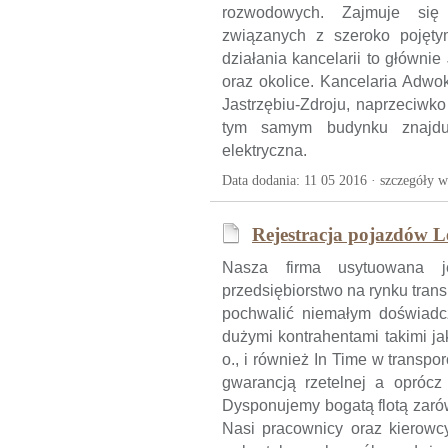
rozwodowych. Zajmuje się
związanych z szeroko pojęt
działania kancelarii to głównie
oraz okolice. Kancelaria Adwo
Jastrzębiu-Zdroju, naprzeciwko
tym samym budynku znajduj
elektryczna.
Data dodania: 11 05 2016 ·
szczegóły w
Rejestracja pojazdów L
Nasza firma usytuowana j
przedsiębiorstwo na rynku tra
pochwalić niemałym doświadc
dużymi kontrahentami takimi j
o., i również In Time w trans
gwarancją rzetelnej a oprócz
Dysponujemy bogatą flotą zarów
Nasi pracownicy oraz kierowc