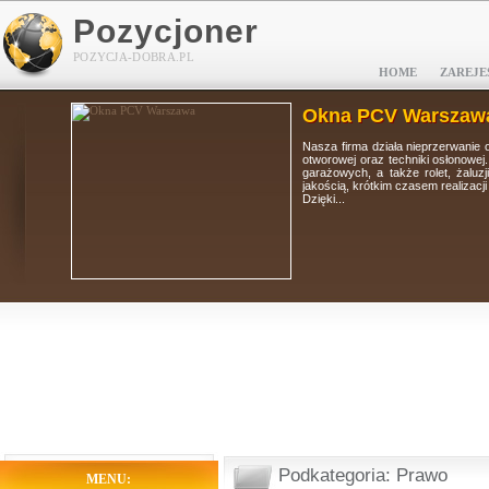
Pozycjoner
POZYCJA-DOBRA.PL
HOME
ZAREJE
Okna PCV Warszaw
tolarki
Nasza firma działa nieprzerwanie 
i, bram
otworowej oraz techniki osłonowej
 wysoką
garażowych, a także rolet, żaluz
jakością, krótkim czasem realizacj
Dzięki...
Podkategoria: Prawo
MENU: