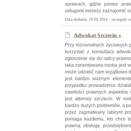
sprawach, gdzie pomoc prawn
usługami możesz zaznajomić si
Data dodania: 10 04 2014 ·
szczegóły w
Adwokat Szczecin »
Przy różnorodnych życiowych 
korzystać z konsultacji adwo
zgłoszenie się do radcy prawn
taka zorientowana osoba jest w
może udzielić nam wyjątkowo 
jest bardzo ważnym element
przypadku prowadzenia działal
zawiłości prawnych aspektów w
jest attorney szczecin. W ni
bardzo dużych problemów, a p
przez zagmatwany labirynt pr
pomaga każdemu, kto chce ta
prawną obsługę przedsiębior