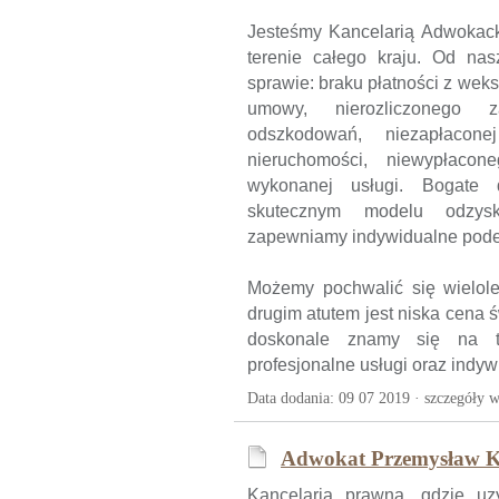
Jesteśmy Kancelarią Adwokack
terenie całego kraju. Od na
sprawie: braku płatności z wek
umowy, nierozliczonego 
odszkodowań, niezapłacon
nieruchomości, niewypłacone
wykonanej usługi. Bogate 
skutecznym modelu odzysk
zapewniamy indywidualne podejś
Możemy pochwalić się wielo
drugim atutem jest niska cena 
doskonale znamy się na t
profesjonalne usługi oraz indy
Data dodania: 09 07 2019 ·
szczegóły w
Adwokat Przemysław 
Kancelaria prawna, gdzie uz