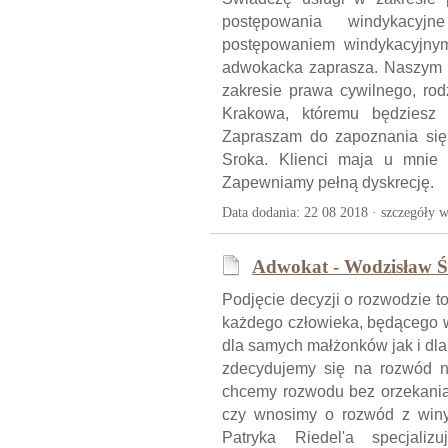
postępowania windykacyj
postępowaniem windykacyjny
adwokacka zaprasza. Naszym 
zakresie prawa cywilnego, ro
Krakowa, któremu będziesz
Zapraszam do zapoznania się 
Sroka. Klienci maja u mnie
Zapewniamy pełną dyskrecję.
Data dodania: 22 08 2018 ·
szczegóły w
Adwokat - Wodzisław Śl
Podjęcie decyzji o rozwodzie t
każdego człowieka, będącego w
dla samych małżonków jak i dla 
zdecydujemy się na rozwód nal
chcemy rozwodu bez orzekania 
czy wnosimy o rozwód z winy
Patryka Riedel'a specjal