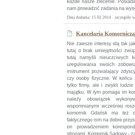
każde nasze zlecenie. Posiad
nam prowadzić zadania na wyso
Data dodania: 15 02 2014 ·
szczegóły w
Kancelaria Komornicz
Nie zawsze interesy idą tak ja
tutaj o brak umiejętności zwi
tutaj namyśli nieuczciwych 
uregulowania swoich zobowią
instrument pozwalający zdysc
czy osoby fizyczne. W końcu 
tylko firmy, ale i zwykli lud
majątku. W tym pomaga im kom
należy obowiązek wykony
wspomnianymi wcześniej roszc
komornik Gdańsk ma też ob
faktycznego nim na dobre przyst
on prowadzeniem korespond
stronami. Komornik Sądowy - z