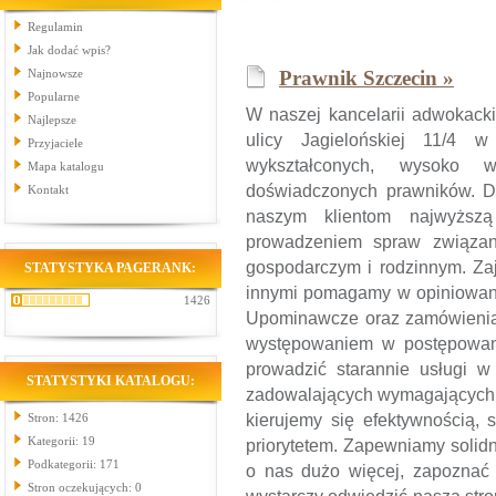
Regulamin
Jak dodać wpis?
Najnowsze
Prawnik Szczecin »
Popularne
W naszej kancelarii adwokacki
Najlepsze
ulicy Jagielońskiej 11/4 w
Przyjaciele
wykształconych, wysoko wy
Mapa katalogu
doświadczonych prawników. D
Kontakt
naszym klientom najwyższ
prowadzeniem spraw związan
gospodarczym i rodzinnym. Za
STATYSTYKA PAGERANK:
innymi pomagamy w opiniowan
1426
Upominawcze oraz zamówieniam
występowaniem w postępowan
prowadzić starannie usługi w
STATYSTYKI KATALOGU:
zadowalających wymagających k
Stron: 1426
kierujemy się efektywnością, 
Kategorii: 19
priorytetem. Zapewniamy solidn
Podkategorii: 171
o nas dużo więcej, zapoznać 
Stron oczekujących: 0