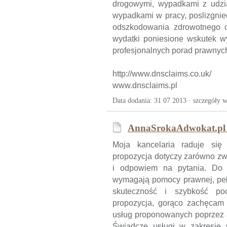
drogowymi, wypadkami z udzia
wypadkami w pracy, poslizgnie
odszkodowania zdrowotnego o
wydatki poniesione wskutek w
profesjonalnych porad prawnyc
http://www.dnsclaims.co.uk/
www.dnsclaims.pl
Data dodania: 31 07 2013 ·
szczegóły w
AnnaSrokaAdwokat.pl 
Moja kancelaria raduje si
propozycja dotyczy zarówno zw
i odpowiem na pytania. Do w
wymagają pomocy prawnej, peł
skuteczność i szybkość poc
propozycja, gorąco zachęcam 
usług proponowanych poprzez 
Świadczę usługi w zakresie 