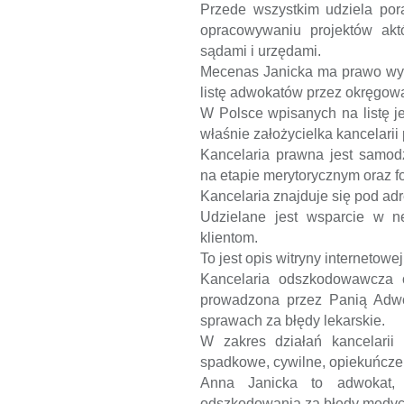
Przede wszystkim udziela por
opracowywaniu projektów ak
sądami i urzędami.
Mecenas Janicka ma prawo wy
listę adwokatów przez okręgow
W Polsce wpisanych na listę j
właśnie założycielka kancelarii
Kancelaria prawna jest samodz
na etapie merytorycznym oraz 
Kancelaria znajduje się pod ad
Udzielane jest wsparcie w n
klientom.
To jest opis witryny internetowe
Kancelaria odszkodowawcza o
prowadzona przez Panią Adwok
sprawach za błędy lekarskie.
W zakres działań kancelarii
spadkowe, cywilne, opiekuńcze
Anna Janicka to adwokat,
odszkodowania za błędy medyc