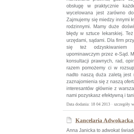
obsługę w praktycznie każd
wycelowana jest zarówno do 
Zajmujemy się miedzy innymi k
rodzinnymi. Mamy duże dośw
błędy w sztuce lekarskiej. Te
urzędami, sądami. Dla firm pr
się też odzyskiwaniem d
upominawczym przez e-Sąd. Moż
konsultacji prawnych, rad, op
razem pomożemy ci w rozsupł
nadto naszą duża zaletą jest
zaznajomienia się z naszą ofer
interesantów głównie z warsza
nami pozyskasz efektywną i tan
Data dodania: 18 04 2013 ·
szczegóły w
Kancelaria Adwokacka
Anna Janicka to adwokat świa