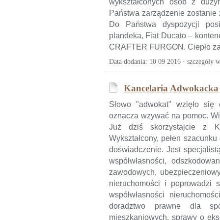
wykształconych osób z duż
Państwa zarządzenie zostanie 
Do Państwa dyspozycji pos
plandeka, Fiat Ducato – kon
CRAFTER FURGON. Ciepło zach
Data dodania: 10 09 2016 ·
szczegóły w
Kancelaria Adwokacka
Słowo "adwokat" wzięło się 
oznacza wzywać na pomoc. Więc 
Już dziś skorzystajcie z Ka
Wykształcony, pełen szacunku 
doświadczenie. Jest specjalis
współwłasności, odszkodowan
zawodowych, ubezpieczeniowyc
nieruchomości i poprowadzi s
współwłasności nieruchomości
doradztwo prawne dla spó
mieszkaniowych, sprawy o eksm