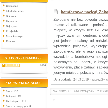
Regulamin
Jak dodać wpis?
komfortowe noclegi Zak
Najnowsze
Zakopane nie bez powodu uważane
Popularne
miasto zlokalizowane u podnóża 
Najlepsze
miejsce, w którym bez liku osó
Przyjaciele
między gwarnym centrum, a odd
Mapa katalogu
jest jednak oddalony od najwię
Kontakt
wprawdzie połączyć, wybierają
Zakopanego, ale w jego zaciszn
wszędzie, a komfortowe noclegi 
STATYSTYKA PAGERANK:
położonych na uboczu, z który
1426
wyżywienie, place zabaw, zabiegi 
jednym miejscu, polecanym zarówn
Data dodania: 24 03 2019 ·
szczegóły w
STATYSTYKI KATALOGU:
Stron: 1426
NAJNOWSZE TAGI ZWIĄZANE Z POD
Kategorii: 19
(7)
Podkategorii: 171
Stron oczekujących: 0