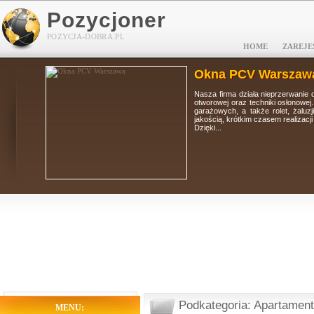
Pozycjoner
POZYCJA-DOBRA.PL
HOME
ZAREJE
Okna PCV Warszaw
tolarki
Nasza firma działa nieprzerwanie 
i, bram
otworowej oraz techniki osłonowej
 wysoką
garażowych, a także rolet, żaluz
jakością, krótkim czasem realizacj
Dzięki...
Podkategoria: Apartame
MENU: