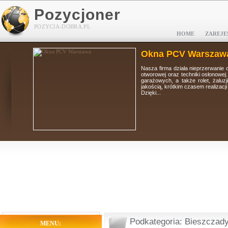
Pozycjoner
POZYCJA-DOBRA.PL
HOME
ZAREJE
Okna PCV Warszaw
tolarki
Nasza firma działa nieprzerwanie 
i, bram
otworowej oraz techniki osłonowej
 wysoką
garażowych, a także rolet, żaluz
jakością, krótkim czasem realizacj
Dzięki...
Podkategoria: Bieszczad
MENU: