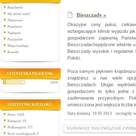
Regulamin
Jak dodać wpis?
Bieszczady »
Najnowsze
Okazyjne ceny pokoi, ciekaw
Popularne
wzbogacające klimat wyjazdu jak
Najlepsze
gospodarzem zapewnią Państ
Przyjaciele
Bieszczadachspędzone właśnie u 
Mapa katalogu
Bieszczady wysokie i regularnie
Kontakt
Polski.
Poza samym pięknem krajobrazu j
STATYSTYKA PAGERANK:
znajdziesz u nas wiele opcj
1426
Bieszczadach. Długie wędrów
gospodarzem to tylko jedne z
zaoferowania przyjezdnym. Po
umieszczona jest większa liczba i
STATYSTYKI KATALOGU:
Data dodania: 19 05 2013 ·
szczegóły w
Stron: 1426
Kategorii: 19
Podkategorii: 171
NAJNOWSZE TAGI ZWIĄZANE Z PODK
Stron oczekujących: 0