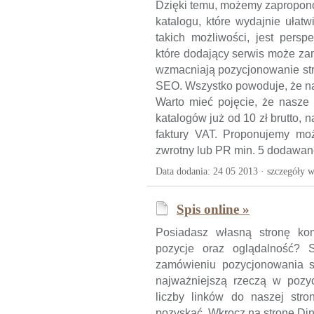
Dzięki temu, możemy zapropon
katalogu, które wydajnie ułat
takich możliwości, jest persp
które dodający serwis może zam
wzmacniają pozycjonowanie stro
SEO. Wszystko powoduje, że nas
Warto mieć pojęcie, że nasze
katalogów już od 10 zł brutto, 
faktury VAT. Proponujemy moż
zwrotny lub PR min. 5 dodawane
Data dodania: 24 05 2013 ·
szczegóły w
Spis online »
Posiadasz własną stronę kom
pozycje oraz oglądalność? 
zamówieniu pozycjonowania s
najważniejszą rzeczą w pozyc
liczby linków do naszej stro
pozyskać. Wkrocz na stronę Din