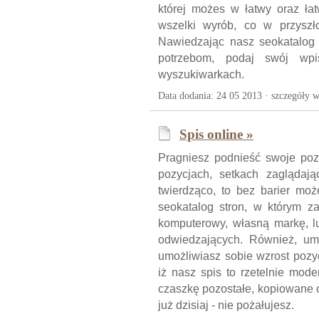
której możes w łatwy oraz łat
wszelki wyrób, co w przyszło
Nawiedzając nasz seokatalog
potrzebom, podaj swój wp
wyszukiwarkach.
Data dodania: 24 05 2013 ·
szczegóły w
Spis online »
Pragniesz podnieść swoje po
pozycjach, setkach zaglądają
twierdząco, to bez barier moż
seokatalog stron, w którym z
komputerowy, własną markę, lu
odwiedzających. Również, um
umożliwiasz sobie wzrost pozy
iż nasz spis to rzetelnie mode
czaszkę pozostałe, kopiowane o
już dzisiaj - nie pożałujesz.