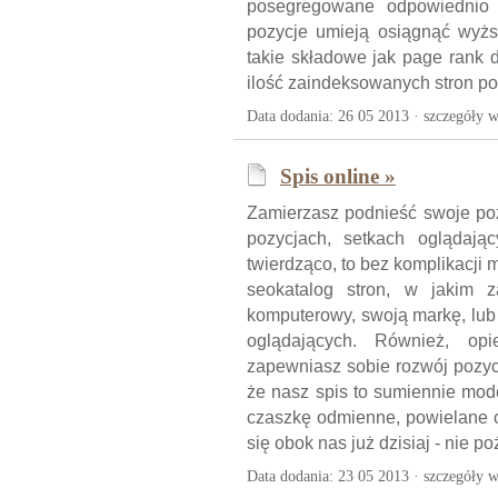
posegregowane odpowiednio s
pozycje umieją osiągnąć wyżs
takie składowe jak page rank d
ilość zaindeksowanych stron po
Data dodania: 26 05 2013 ·
szczegóły w
Spis online »
Zamierzasz podnieść swoje po
pozycjach, setkach oglądają
twierdząco, to bez komplikacji 
seokatalog stron, w jakim 
komputerowy, swoją markę, lub 
oglądających. Również, op
zapewniasz sobie rozwój pozyc
że nasz spis to sumiennie mode
czaszkę odmienne, powielane o
się obok nas już dzisiaj - nie po
Data dodania: 23 05 2013 ·
szczegóły w