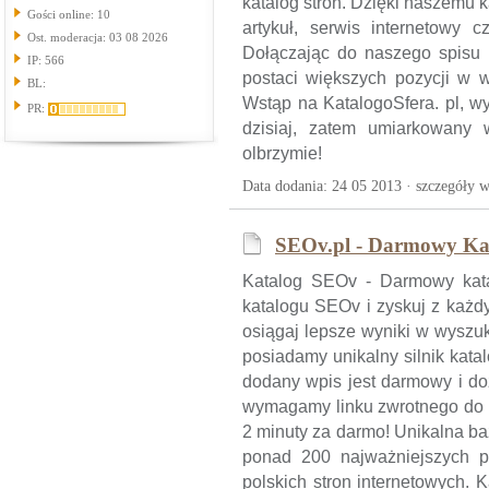
katalog stron. Dzięki naszemu 
Gości online: 10
artykuł, serwis internetowy 
Ost. moderacja: 03 08 2026
Dołączając do naszego spisu 
IP: 566
postaci większych pozycji w 
BL:
Wstąp na KatalogoSfera. pl, wy
PR:
dzisiaj, zatem umiarkowany 
olbrzymie!
Data dodania: 24 05 2013 ·
szczegóły w
SEOv.pl - Darmowy Ka
Katalog SEOv - Darmowy kat
katalogu SEOv i zyskuj z każdy
osiągaj lepsze wyniki w wyszuk
posiadamy unikalny silnik katal
dodany wpis jest darmowy i do
wymagamy linku zwrotnego do ka
2 minuty za darmo! Unikalna ba
ponad 200 najważniejszych p
polskich stron internetowych.