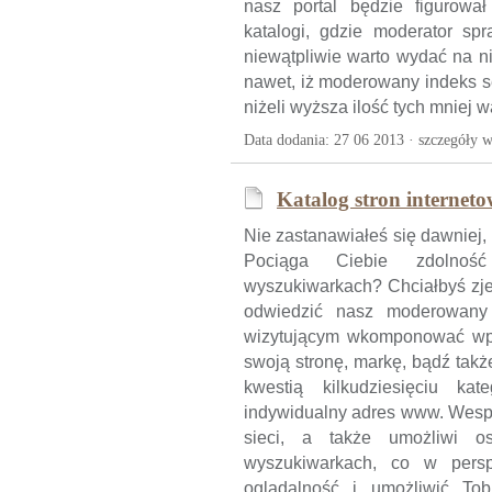
nasz portal będzie figurowa
katalogi, gdzie moderator sp
niewątpliwie warto wydać na n
nawet, iż moderowany indeks s
niżeli wyższa ilość tych mniej 
Data dodania: 27 06 2013 ·
szczegóły w
Katalog stron internet
Nie zastanawiałeś się dawniej,
Pociąga Ciebie zdolnoś
wyszukiwarkach? Chciałbyś zj
odwiedzić nasz moderowany 
wizytującym wkomponować wpi
swoją stronę, markę, bądź takż
kwestią kilkudziesięciu kat
indywidualny adres www. Wespr
sieci, a także umożliwi o
wyszukiwarkach, co w pers
oglądalność i umożliwić Tob