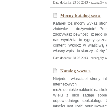
Data dodania: 23 05 2013 ·
szczegóły w
Mocny katalog seo »
Kafarek toż mocny wykaz stro
złotówkę - dożywotnio! Pr
zdobywasz pewność, iż jego po
nas wyróżnia, to rygorystyczn
content. Wkrocz w właściwą ka
własny wpis - to starczy, ażeby
Data dodania: 28 05 2013 ·
szczegóły w
Katalog www »
Niejeden właściciel strony i
internetowych
może doniośle nakłonić na skok 
Wielu z nich zadaje sobie
odpowiedniego seokatalogu.
jakości jest ilość opublikowa