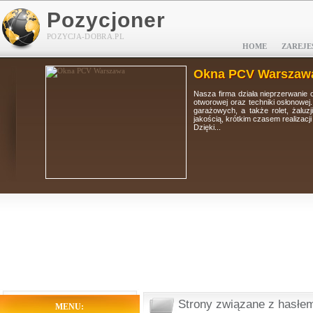
Pozycjoner
POZYCJA-DOBRA.PL
HOME
ZAREJE
Okna PCV Warszaw
tolarki
Nasza firma działa nieprzerwanie 
i, bram
otworowej oraz techniki osłonowej
 wysoką
garażowych, a także rolet, żaluz
jakością, krótkim czasem realizacj
Dzięki...
Strony związane z hasłem
MENU: