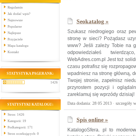
Regulamin
Jak dodać wpis?
Najnowsze
Seokatalog »
Popularne
Szukasz niedrogiego oraz p
Najlepsze
stronę w sieci? Pożądasz uzy
Przyjaciele
www? Jeśli zależy Tobie na gó
Mapa katalogu
odpowiedziałeś twierdz
Kontakt
WebAdres.com.pl Jest toż solid
czasu potrafisz się rozpropagow
wpadniesz na stronę główną, d
STATYSTYKA PAGERANK:
Twojej stronie, zapełnisz nie
1426
przyrostem pozycji i ogląda
zareklamuj się wprzódy dzisiaj!
Data dodania: 28 05 2013 ·
szczegóły w
STATYSTYKI KATALOGU:
Stron: 1426
Spis online »
Kategorii: 19
Podkategorii: 171
KatalogoSfera. pl to modero
Stron oczekujących: 0