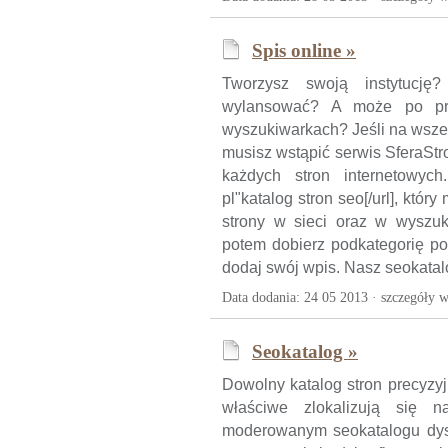
Spis online »
Tworzysz swoją instytucję
wylansować? A może po pr
wyszukiwarkach? Jeśli na wsze
musisz wstąpić serwis SferaStro
każdych stron internetowych. 
pl"katalog stron seo[/url], kt
strony w sieci oraz w wyszuk
potem dobierz podkategorię p
dodaj swój wpis. Nasz seokatalo
Data dodania: 24 05 2013 ·
szczegóły w
Seokatalog »
Dowolny katalog stron precyzyj
właściwe zlokalizują się 
moderowanym seokatalogu dysp