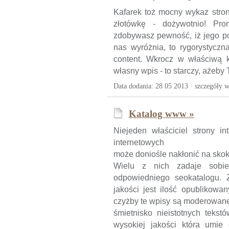
Kafarek toż mocny wykaz stro
złotówkę - dożywotnio! Pr
zdobywasz pewność, iż jego po
nas wyróżnia, to rygorystyczn
content. Wkrocz w właściwą ka
własny wpis - to starczy, ażeby
Data dodania: 28 05 2013 ·
szczegóły w
Katalog www »
Niejeden właściciel strony i
internetowych
może doniośle nakłonić na skok 
Wielu z nich zadaje sobie
odpowiedniego seokatalogu.
jakości jest ilość opublikowa
czyżby te wpisy są moderowane
śmietnisko nieistotnych tek
wysokiej jakości która umie