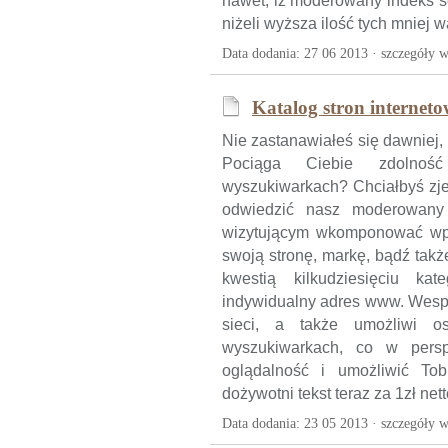
nawet, iż moderowany indeks s
niżeli wyższa ilość tych mniej 
Data dodania: 27 06 2013 ·
szczegóły w
Katalog stron internet
Nie zastanawiałeś się dawniej,
Pociąga Ciebie zdolnoś
wyszukiwarkach? Chciałbyś zj
odwiedzić nasz moderowany 
wizytującym wkomponować wpi
swoją stronę, markę, bądź takż
kwestią kilkudziesięciu kat
indywidualny adres www. Wespr
sieci, a także umożliwi o
wyszukiwarkach, co w pers
oglądalność i umożliwić Tob
dożywotni tekst teraz za 1zł nett
Data dodania: 23 05 2013 ·
szczegóły w