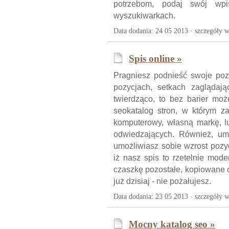
potrzebom, podaj swój wp
wyszukiwarkach.
Data dodania: 24 05 2013 ·
szczegóły w
Spis online »
Pragniesz podnieść swoje po
pozycjach, setkach zaglądają
twierdząco, to bez barier moż
seokatalog stron, w którym z
komputerowy, własną markę, lu
odwiedzających. Również, um
umożliwiasz sobie wzrost pozy
iż nasz spis to rzetelnie mode
czaszkę pozostałe, kopiowane o
już dzisiaj - nie pożałujesz.
Data dodania: 23 05 2013 ·
szczegóły w
Mocny katalog seo »