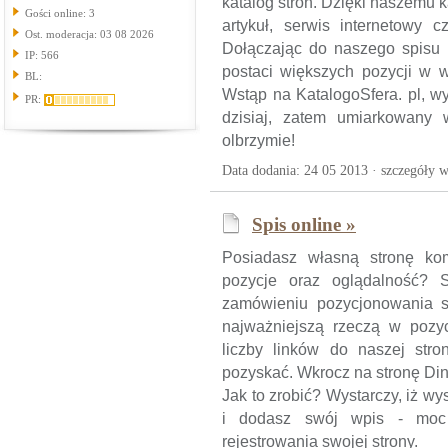
katalog stron. Dzięki naszemu 
Gości online: 3
artykuł, serwis internetowy 
Ost. moderacja: 03 08 2026
Dołączając do naszego spisu 
IP: 566
postaci większych pozycji w 
BL:
Wstąp na KatalogoSfera. pl, wy
PR:
dzisiaj, zatem umiarkowany 
olbrzymie!
Data dodania: 24 05 2013 ·
szczegóły w
Spis online »
Posiadasz własną stronę kom
pozycje oraz oglądalność? 
zamówieniu pozycjonowania s
najważniejszą rzeczą w pozyc
liczby linków do naszej stro
pozyskać. Wkrocz na stronę Din
Jak to zrobić? Wystarczy, iż 
i dodasz swój wpis - moc 
rejestrowania swojej strony.