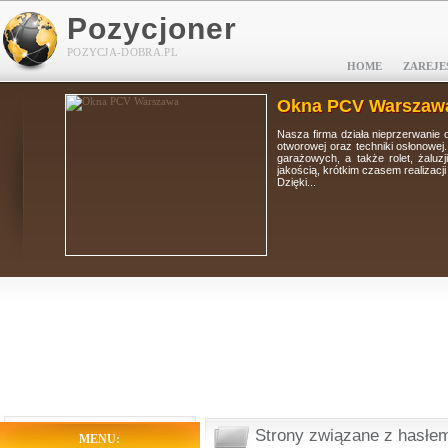
Pozycjoner
POZYCJA-DOBRA.PL
HOME
ZAREJE
Okna PCV Warszaw
tolarki
Nasza firma działa nieprzerwanie 
i, bram
otworowej oraz techniki osłonowej
 wysoką
garażowych, a także rolet, żaluz
jakością, krótkim czasem realizacj
Dzięki...
Strony związane z hasłem
MENU: