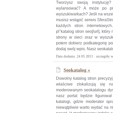
Tworzysz swoją instytucję
wylansować? A może po pr
wyszukiwarkach? Jeśli na wsze
musisz wstąpić serwis SferaStro
każdych stron internetowych. 
pl"katalog stron seo[/url], kt
strony w sieci oraz w wyszuk
potem dobierz podkategorię p
dodaj swój wpis. Nasz seokatalo
Data dodania: 24 05 2013 ·
szczegóły w
Seokatalog »
Dowolny katalog stron precyzyj
właściwe zlokalizują się 
moderowanym seokatalogu dysp
nasz portal będzie figurowa
katalogi, gdzie moderator sp
niewątpliwie warto wydać na n