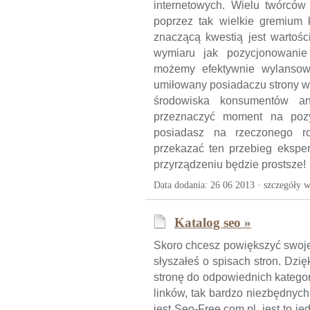
internetowych. Wielu twórców 
poprzez tak wielkie gremium k
znaczącą kwestią jest wartośc
wymiaru jak pozycjonowanie 
możemy efektywnie wylansowa
umiłowany posiadaczu strony w
środowiska konsumentów ani
przeznaczyć moment na pozyc
posiadasz na rzeczonego r
przekazać ten przebieg eksper
przyrządzeniu będzie prostsze!
Data dodania: 26 06 2013 ·
szczegóły w
Katalog seo »
Skoro chcesz powiększyć swoje
słyszałeś o spisach stron. Dzi
stronę do odpowiednich kategor
linków, tak bardzo niezbędnyc
jest Seo-Free.com.pl, jest to j