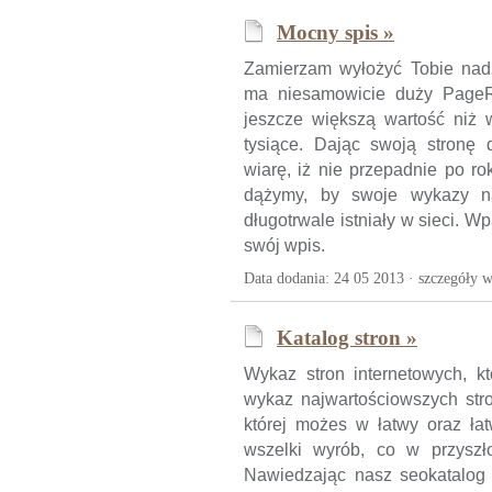
Mocny spis »
Zamierzam wyłożyć Tobie nadz
ma niesamowicie duży PageR
jeszcze większą wartość niż 
tysiące. Dając swoją stronę
wiarę, iż nie przepadnie po ro
dążymy, by swoje wykazy na
długotrwale istniały w sieci. W
swój wpis.
Data dodania: 24 05 2013 ·
szczegóły w
Katalog stron »
Wykaz stron internetowych, k
wykaz najwartościowszych stron
której możes w łatwy oraz łat
wszelki wyrób, co w przyszło
Nawiedzając nasz seokatalog