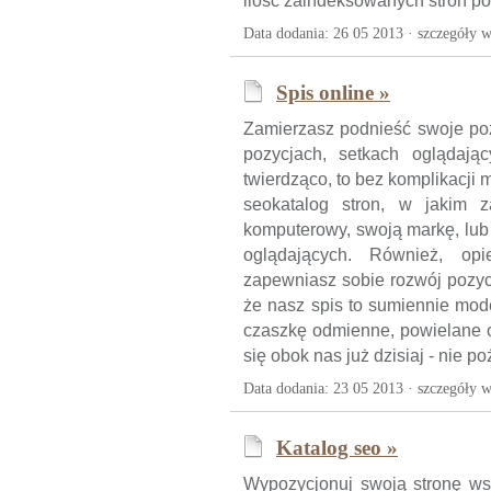
ilość zaindeksowanych stron po
Data dodania: 26 05 2013 ·
szczegóły w
Spis online »
Zamierzasz podnieść swoje po
pozycjach, setkach oglądają
twierdząco, to bez komplikacji 
seokatalog stron, w jakim 
komputerowy, swoją markę, lub 
oglądających. Również, op
zapewniasz sobie rozwój pozyc
że nasz spis to sumiennie mode
czaszkę odmienne, powielane o
się obok nas już dzisiaj - nie po
Data dodania: 23 05 2013 ·
szczegóły w
Katalog seo »
Wypozycjonuj swoją stronę ws