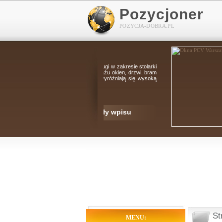
Pozycjoner
POZYCJA-DOBRA.PL
jąc kompleksowe usługi w zakresie stolarki
ę w sprzedaży i montażu okien, drzwi, bram
kiz. Nasze produkty wyróżniają się wysoką
ymi cenami.
szczegóły wpisu
St
MENU: