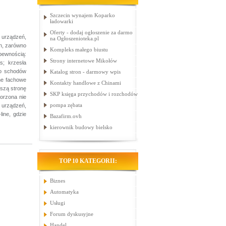
Szczecin wynajem Koparko
ładowarki
Oferty - dodaj ogłoszenie za darmo
 urządzeń,
na Ogłoszenioteka.pl
h, zarówno
Kompleks małego biustu
pewnością:
Strony internetowe Mikołów
s; krzesła
do schodów
Katalog stron - darmowy wpis
ane fachowe
Kontakty handlowe z Chinami
szą stronę
SKP księga przychodów i rozchodów
worzona nie
pompa zębata
u urządzeń,
ine, gdzie
Bazafirm.ovh
kierownik budowy bielsko
TOP 10 KATEGORII:
Biznes
Automatyka
Usługi
Forum dyskusyjne
Handel