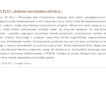
T PLUS – platformy przyschodowe od A do Z »
rmy Lift Plus z Wrzosowej koło Częstochowy obejmuje duży wybór specjalistycznych
ących osoby niepełnosprawne w ich codziennym życiu. Oprócz wind dla niepełnosprawnyc
ak i małych, znajdą tutaj Państwo szereg innych urządzeń. Wśród nich warte uwagi są z 
y, dzięki którym pokonywanie schodów stanie się znaczniej łatwiejsze niż dotychcza
owe – wygodne, zajmujące stosunkowo niewiele przestrzeni, przeznaczone zarówno 
jak i krętych. Korzystając z urządzeń i usług firmy Lift Plus mają Państwo zagwarantow
 oraz profesjonalny montaż. Zresztą można przekonać się o tym już teraz, wchodząc na na
jąc z naszym konsultantem za pomocą czatu on-line. Strona internetowa firmy Liftplus st
o, aby oferować klientom urządzenia i usługi, ale również po to, by przybliżyć temat tego typ
entowi w otrzymaniu dofinansowania z PFRON. Ponadto na stronie dostępny jest czat on-l
 firmy chętnie odpowiedzą na wszelkie pytania.
a: 28 08 2017 ·
szczegóły wpisu »