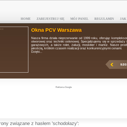
HOME
ZAREJESTRUJ SIĘ
MÓJ PANEL
REGULAMIN
JAK
Okna PCV Warszawa
Nasza firma działa nieprzerwanie od 1999 roku, oferując kompleksowe usługi w zakresie s
otworowej oraz techniki osłonowej. Specjalizujemy się w sprzedaży i montażu okien, drzw
garażowych, a także rolet, żaluzji, moskitier i markiz. Nasze produkty wyróżniają się
jakością, krótkim czasem realizacji oraz konkurencyjnymi cenami.
Dzięki...
szczegóły wpisu
Reklama Google
rony związane z hasłem 'schodołazy':