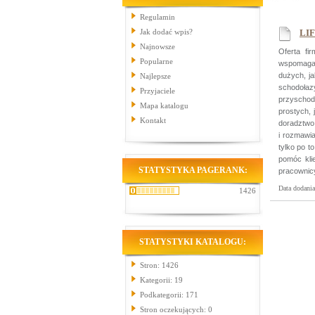
Regulamin
Jak dodać wpis?
LIF
Najnowsze
Oferta fi
Popularne
wspomagaj
dużych, j
Najlepsze
schodołaz
Przyjaciele
przyschod
Mapa katalogu
prostych, 
Kontakt
doradztwo
i rozmawia
tylko po t
pomóc kli
STATYSTYKA PAGERANK:
pracownicy
Data dodani
1426
STATYSTYKI KATALOGU:
Stron: 1426
Kategorii: 19
Podkategorii: 171
Stron oczekujących: 0