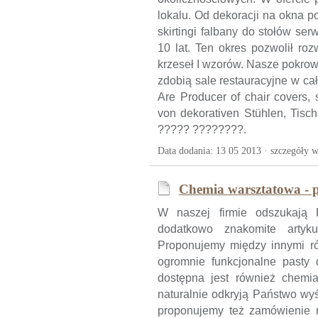
lokalu. Od dekoracji na okna 
skirtingi falbany do stołów ser
10 lat. Ten okres pozwolił ro
krzeseł I wzorów. Nasze pokro
zdobią sale restauracyjne w ca
Are Producer of chair covers, s
von dekorativen Stühlen, Ti
????? ????????.
Data dodania: 13 05 2013 ·
szczegóły w
Chemia warsztatowa - p
W naszej firmie odszukają 
dodatkowo znakomite artyku
Proponujemy między innymi r
ogromnie funkcjonalne pasty 
dostępna jest również chemi
naturalnie odkryją Państwo wyś
proponujemy też zamówienie 