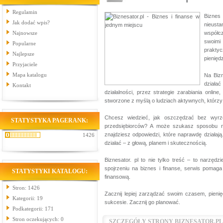
Regulamin
Biznes 
Jak dodać wpis?
nieusta
Najnowsze
współc
swoimi 
Popularne
prakty
Najlepsze
pienięd
Przyjaciele
Mapa katalogu
Na Bizn
działać
Kontakt
działalności, przez strategie zarabiania onli
stworzone z myślą o ludziach aktywnych, którzy
Chcesz wiedzieć, jak oszczędzać bez wyrzec
STATYSTYKA PAGERANK:
przedsiębiorców? A może szukasz sposobu n
znajdziesz odpowiedzi, które naprawdę działają.
1426
działać – z głową, planem i skutecznością.
Biznesator. pl to nie tylko treść – to narzęd
spojrzeniu na biznes i finanse, serwis poma
STATYSTYKI KATALOGU:
finansową.
Stron: 1426
Zacznij lepiej zarządzać swoim czasem, pienię
Kategorii: 19
sukcesie. Zacznij go planować.
Podkategorii: 171
Stron oczekujących: 0
SZCZEGÓŁY STRONY BIZNESATOR.PL