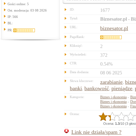
Gości online: 5
ID:
1677
Ost. moderacja: 03 08 2026
IP: 566
Tytuł:
Biznesator.pl - B
BL:
URL:
biznesator.pl
PR:
PageRank:
Kliknięć:
2
Wyświetleń:
372
CTR:
0.54%
Data dodania:
08 06 2025
Słowa kluczowe:
zarabianie
bizn
,
banki
bankowość
pieniądze
,
,
,
Kategorie:
Biznes i ekonomia
Biz
»
Biznes i ekonomia
Dor
»
Biznes i ekonomia
Fin
»
Ocena:
Ocena:
1.3
/10 (3 gło
Link nie działa/spam ?