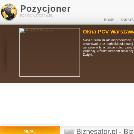
Pozycjoner
POZYCJA-DOBRA.PL
HOME
ZAREJE
Okna PCV Warszaw
tolarki
Nasza firma działa nieprzerwanie 
i, bram
otworowej oraz techniki osłonowej
 wysoką
garażowych, a także rolet, żaluz
jakością, krótkim czasem realizacj
Dzięki...
Biznesator.pl - Bi
MENU: