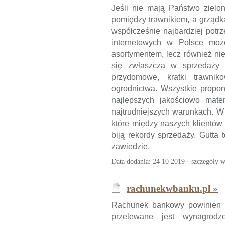
Jeśli nie mają Państwo zielon
pomiędzy trawnikiem, a grządk
współcześnie najbardziej potr
internetowych w Polsce moż
asortymentem, lecz również ni
się zwłaszcza w sprzedaży a
przydomowe, kratki trawnik
ogrodnictwa. Wszystkie propo
najlepszych jakościowo mate
najtrudniejszych warunkach. W 
które między naszych klientów
biją rekordy sprzedaży. Gutta 
zawiedzie.
Data dodania: 24 10 2019 ·
szczegóły w
rachunekwbanku.pl »
Rachunek bankowy powinien z
przelewane jest wynagrodz