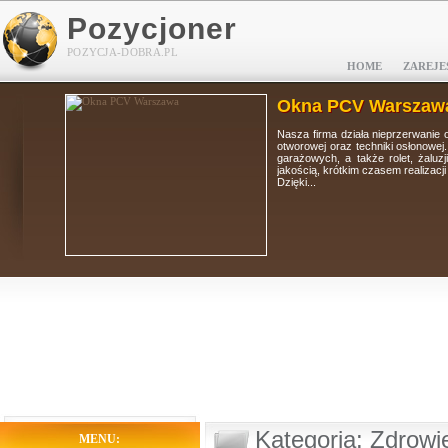
Pozycjoner
POZYCJA-DOBRA.PL
HOME
ZAREJE
Okna PCV Warszaw
tolarki
Nasza firma działa nieprzerwanie 
i, bram
otworowej oraz techniki osłonowej
 wysoką
garażowych, a także rolet, żaluz
jakością, krótkim czasem realizacj
Dzięki...
Kategoria: Zdrowie
MENU: