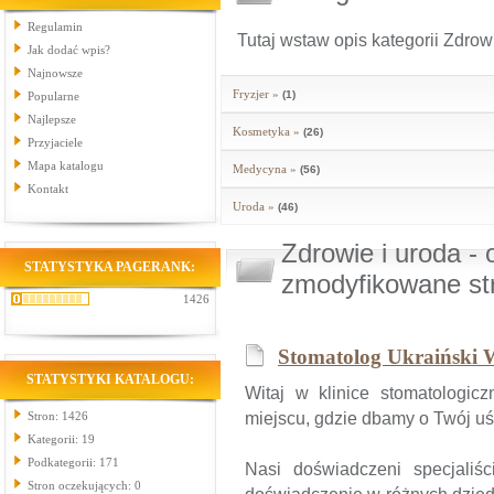
Regulamin
Tutaj wstaw opis kategorii Zdrow
Jak dodać wpis?
Najnowsze
Fryzjer »
(1)
Popularne
Najlepsze
Kosmetyka »
(26)
Przyjaciele
Mapa katalogu
Medycyna »
(56)
Kontakt
Uroda »
(46)
Zdrowie i uroda - 
STATYSTYKA PAGERANK:
zmodyfikowane st
1426
Stomatolog Ukraiński
STATYSTYKI KATALOGU:
Witaj w klinice stomatologi
Stron: 1426
miejscu, gdzie dbamy o Twój uś
Kategorii: 19
Podkategorii: 171
Nasi doświadczeni specjaliści
Stron oczekujących: 0