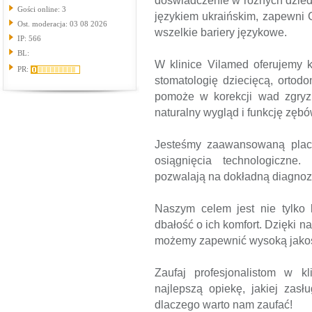
doświadczenie w różnych dziedz
Gości online: 3
językiem ukraińskim, zapewni C
Ost. moderacja: 03 08 2026
wszelkie bariery językowe.
IP: 566
BL:
W klinice Vilamed oferujemy 
PR:
stomatologię dziecięcą, ortodo
pomoże w korekcji wad zgryzu,
naturalny wygląd i funkcję zębó
Jesteśmy zaawansowaną plac
osiągnięcia technologiczn
pozwalają na dokładną diagnozę
Naszym celem jest nie tylko 
dbałość o ich komfort. Dzięki 
możemy zapewnić wysoką jakoś
Zaufaj profesjonalistom w k
najlepszą opiekę, jakiej zasł
dlaczego warto nam zaufać!