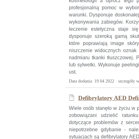
kosmetologii a oprócz tego p
profesjonalną pomoc w wybor
warunki. Dysponuje doskonałej
wykonywania zabiegów. Korzys
leczenie estetyczna staje się
dysponuje szeroką gamą skut
które poprawiają image skóry
niszczenie widocznych oznak s
nadmiaru tkanki tłuszczowej. 
lub sylwetki. Wykonuje peelin
ust.
Data dodania: 19 04 2022 ·
szczegóły w
Defibrylatory AED Def
Wiele osób stanęło w życiu w pr
zobowiązani udzielić ratunk
dotyczące problemów z serce
niepotrzebne gdybanie - nal
sytuacjach są defibrylatory AE