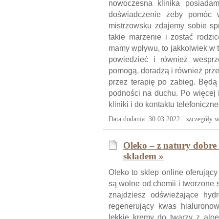
nowoczesna klinika posiadam
doświadczenie żeby pomóc 
mistrzowsku zdajemy sobie spr
takie marzenie i zostać rodzi
mamy wpływu, to jakkolwiek w t
powiedzieć i również wesprz
pomogą, doradzą i również prze
przez terapię po zabieg. Będ
podności na duchu. Po więcej 
kliniki i do kontaktu telefoniczn
Data dodania: 30 03 2022 ·
szczegóły w
Oleko – z natury dobre
składem »
Oleko to sklep online oferując
są wolne od chemii i tworzone s
znajdziesz odświeżające hydr
regenerujący kwas hialuronowy
lekkie kremy do twarzy z alo