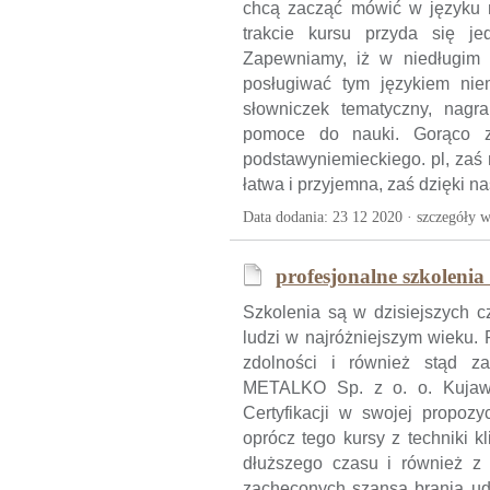
chcą zacząć mówić w języku 
trakcie kursu przyda się j
Zapewniamy, iż w niedługim 
posługiwać tym językiem nie
słowniczek tematyczny, nagr
pomoce do nauki. Gorąco z
podstawyniemieckiego. pl, zaś 
łatwa i przyjemna, zaś dzięki 
Data dodania: 23 12 2020 ·
szczegóły w
profesjonalne szkolenia
Szkolenia są w dzisiejszych 
ludzi w najróżniejszym wieku.
zdolności i również stąd za
METALKO Sp. z o. o. Kujaws
Certyfikacji w swojej propozy
oprócz tego kursy z techniki k
dłuższego czasu i również z 
zachęconych szansą brania udz