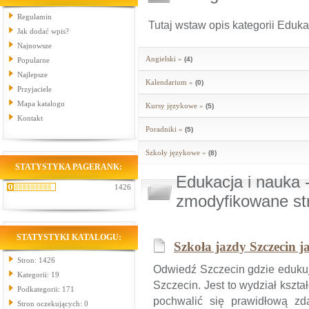
Regulamin
Tutaj wstaw opis kategorii Eduka
Jak dodać wpis?
Najnowsze
Angielski »
(4)
Popularne
Najlepsze
Kalendarium »
(0)
Przyjaciele
Mapa katalogu
Kursy językowe »
(5)
Kontakt
Poradniki »
(5)
Szkoły językowe »
(8)
STATYSTYKA PAGERANK:
Edukacja i nauka 
1426
zmodyfikowane st
STATYSTYKI KATALOGU:
Szkoła jazdy Szczecin j
Stron: 1426
Odwiedź Szczecin gdzie edukuj
Kategorii: 19
Szczecin. Jest to wydział kszta
Podkategorii: 171
pochwalić się prawidłową z
Stron oczekujących: 0