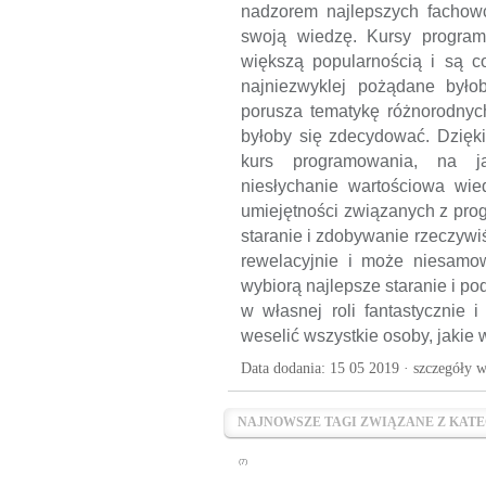
nadzorem najlepszych fachowc
swoją wiedzę. Kursy program
większą popularnością i są co
najniezwyklej pożądane był
porusza tematykę różnorodnych
byłoby się zdecydować. Dzięki
kurs programowania, na j
niesłychanie wartościowa wie
umiejętności związanych z pro
staranie i zdobywanie rzeczyw
rewelacyjnie i może niesamow
wybiorą najlepsze staranie i po
w własnej roli fantastycznie 
weselić wszystkie osoby, jakie 
Data dodania: 15 05 2019 ·
szczegóły w
NAJNOWSZE TAGI ZWIĄZANE Z KATE
(7)