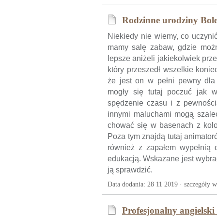
Rodzinne urodziny Bole
Niekiedy nie wiemy, co uczynić
mamy salę zabaw, gdzie możn
lepsze aniżeli jakiekolwiek prz
który przeszedł wszelkie koni
że jest on w pełni pewny dla
mogły się tutaj poczuć jak 
spędzenie czasu i z pewnośc
innymi maluchami mogą szaleć
chować się w basenach z kolor
Poza tym znajdą tutaj animator
również z zapałem wypełnią c
edukacją. Wskazane jest wybra
ją sprawdzić.
Data dodania: 28 11 2019 ·
szczegóły w
Profesjonalny angielsk