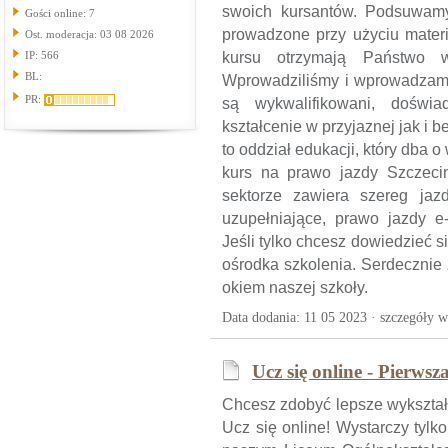
swoich kursantów. Podsuwamy
Gości online: 7
prowadzone przy użyciu mater
Ost. moderacja: 03 08 2026
IP: 566
kursu otrzymają Państwo ws
BL:
Wprowadziliśmy i wprowadzamy 
PR:
są wykwalifikowani, doświa
kształcenie w przyjaznej jak i 
to oddział edukacji, który dba 
kurs na prawo jazdy Szczeci
sektorze zawiera szereg jaz
uzupełniające, prawo jazdy e-
Jeśli tylko chcesz dowiedzieć s
ośrodka szkolenia. Serdecznie
okiem naszej szkoły.
Data dodania: 11 05 2023 ·
szczegóły w
Ucz się online - Pierwsz
Chcesz zdobyć lepsze wykształ
Ucz się online! Wystarczy tylk