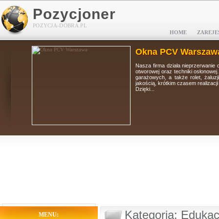
Pozycjoner
POZYCJA-DOBRA.PL
HOME
ZAREJE
Okna PCV Warszaw
tolarki
Nasza firma działa nieprzerwanie 
i, bram
otworowej oraz techniki osłonowej
 wysoką
garażowych, a także rolet, żaluz
jakością, krótkim czasem realizacj
Dzięki...
Kategoria: Edukac
MENU: